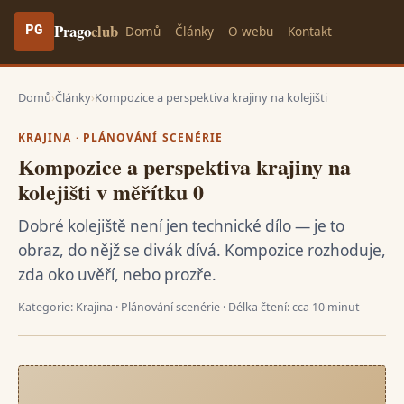
Prago
club
Domů
Články
O webu
Kontakt
PG
Domů
›
Články
›
Kompozice a perspektiva krajiny na kolejišti
KRAJINA · PLÁNOVÁNÍ SCENÉRIE
Kompozice a perspektiva krajiny na
kolejišti v měřítku 0
Dobré kolejiště není jen technické dílo — je to
obraz, do nějž se divák dívá. Kompozice rozhoduje,
zda oko uvěří, nebo prozře.
Kategorie: Krajina · Plánování scenérie · Délka čtení: cca 10 minut