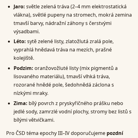
Jaro:
světle zelená tráva (2–4 mm elektrostatická
vlákna), světlé pupeny na stromech, mokrá zemina
tmavší barvy, nádražní záhony s čerstvými
výsadbami.
Léto:
sytě zelené listy, zlatožlutá zralá pole,
vyprahlá hnědavá tráva na mezích, prašné
kolejiště.
Podzim:
oranžovožluté listy (mix pigmentů a
lisovaného materiálu), tmavší vlhká tráva,
rozorané hnědé pole, šedohnědá záclona s
nízkými mraky.
Zima:
bílý povrch z pryskyřičného prášku nebo
jedlé sody, zamrzlé vodní plochy, stromy bez listů s
bílými větvičkami.
Pro ČSD téma epochy III–IV doporučujeme
pozdní