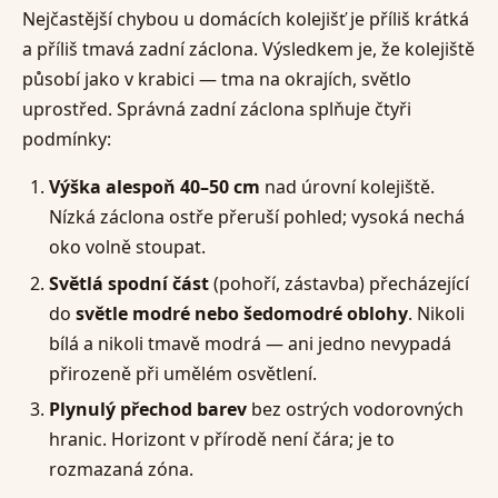
Nejčastější chybou u domácích kolejišť je příliš krátká
a příliš tmavá zadní záclona. Výsledkem je, že kolejiště
působí jako v krabici — tma na okrajích, světlo
uprostřed. Správná zadní záclona splňuje čtyři
podmínky:
Výška alespoň 40–50 cm
nad úrovní kolejiště.
Nízká záclona ostře přeruší pohled; vysoká nechá
oko volně stoupat.
Světlá spodní část
(pohoří, zástavba) přecházející
do
světle modré nebo šedomodré oblohy
. Nikoli
bílá a nikoli tmavě modrá — ani jedno nevypadá
přirozeně při umělém osvětlení.
Plynulý přechod barev
bez ostrých vodorovných
hranic. Horizont v přírodě není čára; je to
rozmazaná zóna.