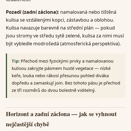
Pozadí (zadní záclona):
namalovaná nebo tištěná
kulisa se vzdálenými kopci, zástavbou a oblohou.
Kulisa navazuje barevně na střední plán — pokud
jsou stromy ve středu sytě zelené, kulisa za nimi musí
být vybledle modrošedá (atmosferická perspektiva).
Tip:
Přechod mezi fyzickými prvky a namalovanou
kulisou zakryjte pásmem husté vegetace — nízké
keře, louka nebo rákosí přesunou pohled diváka
dopředu a zamaskují join. Bez tohoto pásu je přechod
ze tří rozměrů do dvou bolestně viditelný.
Horizont a zadní záclona — jak se vyhnout
nejčastější chybě