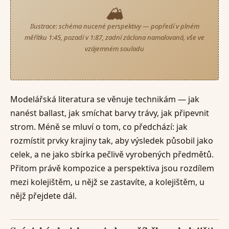
🏔️
Ilustrace: schéma nucené perspektivy — popředí v plném
měřítku 1:45, pozadí v 1:87, zadní záclona namalovaná, vše ve
vzájemném souladu
Modelářská literatura se věnuje technikám — jak
nanést ballast, jak smíchat barvy trávy, jak připevnit
strom. Méně se mluví o tom, co předchází: jak
rozmístit prvky krajiny tak, aby výsledek působil jako
celek, a ne jako sbírka pečlivě vyrobených předmětů.
Přitom právě kompozice a perspektiva jsou rozdílem
mezi kolejištěm, u nějž se zastavíte, a kolejištěm, u
nějž přejdete dál.