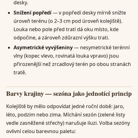
desky.
Snížení popředí
— v popředí desky mírně snižte
úroveň terénu (o 2–3 cm pod úroveň kolejiště).
Louka nebo pole před tratí dá oku místo, kde
odpočine, a zároveň zdůrazní výšku trati.
Asymetrické vyvýšeniny
— nesymetrické terénní
vlny (kopec vlevo, rovinatá louka vpravo) jsou
přirozenější než zrcadlový terén po obou stranách
tratě.
Barvy krajiny — sezóna jako jednotící princip
Kolejiště by mělo odpovídat jedné roční době: jaro,
léto, podzim nebo zima. Míchání sezón (zelené listy
vedle zasněžené střechy) narušuje iluzi. Volba sezóny
ovlivní celou barevnou paletu: