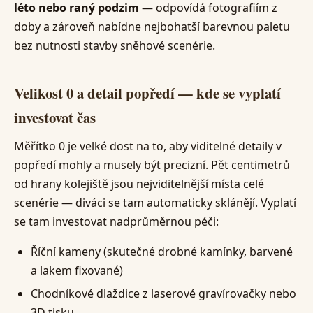
léto nebo raný podzim
— odpovídá fotografiím z
doby a zároveň nabídne nejbohatší barevnou paletu
bez nutnosti stavby sněhové scenérie.
Velikost 0 a detail popředí — kde se vyplatí
investovat čas
Měřítko 0 je velké dost na to, aby viditelné detaily v
popředí mohly a musely být precizní. Pět centimetrů
od hrany kolejiště jsou nejviditelnější místa celé
scenérie — diváci se tam automaticky sklánějí. Vyplatí
se tam investovat nadprůměrnou péči:
Říční kameny (skutečné drobné kamínky, barvené
a lakem fixované)
Chodníkové dlaždice z laserové gravírovačky nebo
3D tisku