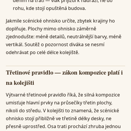
děním na trati — vlak přijíždí k nádraží, ne do
rohu, kde stojí opuštěná budova.
Jakmile scénické ohnisko určíte, zbytek krajiny ho
doplňuje. Plochy mimo ohnisko záměrně
zjednodušte: méně detailů, neutrálnější barvy, méně
vertikál. Soutěž o pozornost diváka se nesmí
odehrávat po celé délce kolejiště.
Třetinové pravidlo — zákon kompozice platí i
na kolejišti
Výtvarné třetinové pravidlo říká, že silná kompozice
umisťuje hlavní prvky na průsečíky třetin plochy,
nikoli do středu. V kolejišti to znamená, že scénické
ohnisko stojí přibližně ve třetině délky desky, ne
přesně uprostřed. Osa trati prochází zhruba jednou