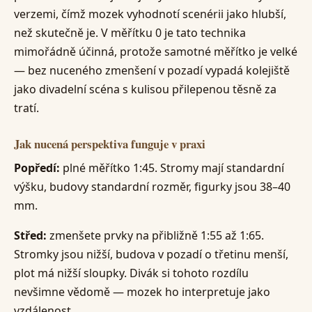
verzemi, čímž mozek vyhodnotí scenérii jako hlubší,
než skutečně je. V měřítku 0 je tato technika
mimořádně účinná, protože samotné měřítko je velké
— bez nuceného zmenšení v pozadí vypadá kolejiště
jako divadelní scéna s kulisou přilepenou těsně za
tratí.
Jak nucená perspektiva funguje v praxi
Popředí:
plné měřítko 1:45. Stromy mají standardní
výšku, budovy standardní rozměr, figurky jsou 38–40
mm.
Střed:
zmenšete prvky na přibližně 1:55 až 1:65.
Stromky jsou nižší, budova v pozadí o třetinu menší,
plot má nižší sloupky. Divák si tohoto rozdílu
nevšimne vědomě — mozek ho interpretuje jako
vzdálenost.