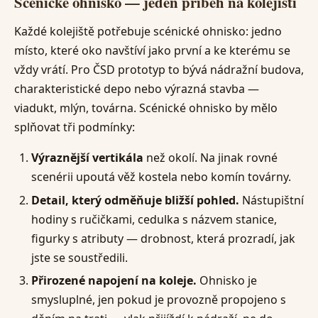
Scénické ohnisko — jeden příběh na kolejišti
Každé kolejiště potřebuje scénické ohnisko: jedno
místo, které oko navštíví jako první a ke kterému se
vždy vrátí. Pro ČSD prototyp to bývá nádražní budova,
charakteristické depo nebo výrazná stavba —
viadukt, mlýn, továrna. Scénické ohnisko by mělo
splňovat tři podmínky:
Výraznější vertikála
než okolí. Na jinak rovné
scenérii upoutá věž kostela nebo komín továrny.
Detail, který odměňuje bližší pohled.
Nástupištní
hodiny s ručičkami, cedulka s názvem stanice,
figurky s atributy — drobnost, která prozradí, jak
jste se soustředili.
Přirozené napojení na koleje.
Ohnisko je
smysluplné, jen pokud je provozně propojeno s