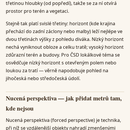
třetinou hloubky (od popředí), takže se za ní otvírá
prostor pro terén a vegetaci.
Stejně tak platí svislé třetiny: horizont (kde krajina
přechází do zadní záclony nebo malby) leží nejlépe ve
dvou třetinách výšky z pohledu diváka. Nízký horizont
nechá vyniknout obloze a celku tratě; vysoký horizont
zdůrazní terén a budovy. Pro ČSD lokálkové téma se
osvědčuje nízký horizont s otevřeným polem nebo
loukou za tratí — věrně napodobuje pohled na
jihočeská nebo středočeská údolí.
Nucená perspektiva — jak přidat metrů tam,
kde nejsou
Nucená perspektiva (forced perspective) je technika,
při níž se vzdálenější objekty nahradí zmenšenými