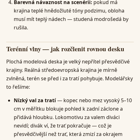
Barevná návaznost na scenérii:
pokud má
krajina teplé hnědožluté tóny podzimu, obloha
musí mít teplý nádech — studená modrošedá by
rušila.
Terénní vlny — jak rozčlenit rovnou desku
Plochá modelová deska je velký nepřítel přesvědčivé
krajiny. Reálná středoevropská krajina je mírně
zvlněná, terén se před i za tratí pohybuje. Modelářsky
to řešíme:
Nízký val za tratí
— kopec nebo mez vysoký 5–10
cm v měřítku blokuje pohled k zadní záclone a
přidává hloubku. Lokomotivu za valem diváci
nevidí; divák ví, že trať pokračuje — což je
přesvědčivější než trať, která zmizí za okrajem