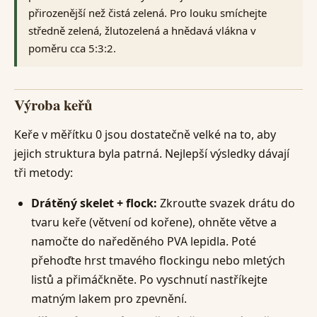
přirozenější než čistá zelená. Pro louku smíchejte
středně zelená, žlutozelená a hnědavá vlákna v
poměru cca 5:3:2.
Výroba keřů
Keře v měřítku 0 jsou dostatečně velké na to, aby
jejich struktura byla patrná. Nejlepší výsledky dávají
tři metody:
Drátěný skelet + flock:
Zkrouťte svazek drátu do
tvaru keře (větvení od kořene), ohněte větve a
namočte do naředěného PVA lepidla. Poté
přehoďte hrst tmavého flockingu nebo mletých
listů a přimáčkněte. Po vyschnutí nastříkejte
matným lakem pro zpevnění.