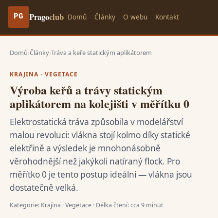
Prago
club
Domů
Články
O webu
Kontakt
PG
Domů
›
Články
›
Tráva a keře statickým aplikátorem
KRAJINA · VEGETACE
Výroba keřů a trávy statickým
aplikátorem na kolejišti v měřítku 0
Elektrostatická tráva způsobila v modelářství
malou revoluci: vlákna stojí kolmo díky statické
elektřině a výsledek je mnohonásobně
věrohodnější než jakýkoli natíraný flock. Pro
měřítko 0 je tento postup ideální — vlákna jsou
dostatečně velká.
Kategorie: Krajina · Vegetace · Délka čtení: cca 9 minut