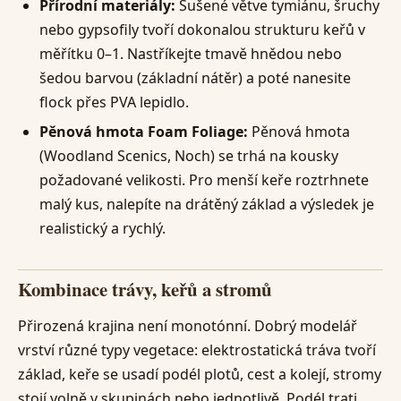
Přírodní materiály:
Sušené větve tymiánu, šruchy
nebo gypsofily tvoří dokonalou strukturu keřů v
měřítku 0–1. Nastříkejte tmavě hnědou nebo
šedou barvou (základní nátěr) a poté nanesite
flock přes PVA lepidlo.
Pěnová hmota Foam Foliage:
Pěnová hmota
(Woodland Scenics, Noch) se trhá na kousky
požadované velikosti. Pro menší keře roztrhnete
malý kus, nalepíte na drátěný základ a výsledek je
realistický a rychlý.
Kombinace trávy, keřů a stromů
Přirozená krajina není monotónní. Dobrý modelář
vrství různé typy vegetace: elektrostatická tráva tvoří
základ, keře se usadí podél plotů, cest a kolejí, stromy
stojí volně v skupinách nebo jednotlivě. Podél trati