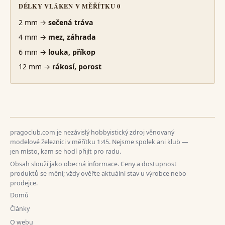
DÉLKY VLÁKEN V MĚŘÍTKU 0
2 mm →
sečená tráva
4 mm →
mez, záhrada
6 mm →
louka, příkop
12 mm →
rákosí, porost
pragoclub.com je nezávislý hobbyistický zdroj věnovaný
modelové železnici v měřítku 1:45. Nejsme spolek ani klub —
jen místo, kam se hodí přijít pro radu.
Obsah slouží jako obecná informace. Ceny a dostupnost
produktů se mění; vždy ověřte aktuální stav u výrobce nebo
prodejce.
Domů
Články
O webu