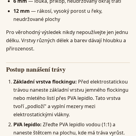
6 mm
— louka, příkop, neudržovaný okraj trati
12 mm
— rákosí, vysoký porost u řeky,
neudržované plochy
Pro věrohodný výsledek nikdy nepoužívejte jen jednu
délku. Vrstvy různých délek a barev dávají hloubku a
přirozenost.
Postup nanášení trávy
Základní vrstva flockingu:
Před elektrostatickou
trávou naneste základní vrstvu jemného flockingu
nebo mletého listí přes PVA lepidlo. Tato vrstva
tvoří „podloží" a vyplní mezery mezi
elektrostatickými vlákny.
PVA lepidlo:
Zřeďte PVA lepidlo vodou (1:1) a
naneste štětcem na plochu, kde má tráva vyrůst.