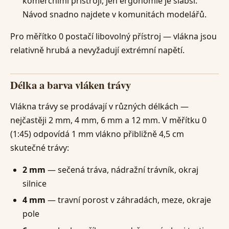
komerčními přístroji, jen ergonomie je slabší.
Návod snadno najdete v komunitách modelářů.
Pro měřítko 0 postačí libovolný přístroj — vlákna jsou
relativně hrubá a nevyžadují extrémní napětí.
Délka a barva vláken trávy
Vlákna trávy se prodávají v různých délkách —
nejčastěji 2 mm, 4 mm, 6 mm a 12 mm. V měřítku 0
(1:45) odpovídá 1 mm vlákno přibližně 4,5 cm
skutečné trávy:
2 mm
— sečená tráva, nádražní trávník, okraj
silnice
4 mm
— travní porost v záhradách, meze, okraje
pole