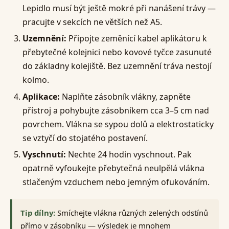
Lepidlo musí být ještě mokré při nanášení trávy —
pracujte v sekcích ne větších než A5.
Uzemnění:
Připojte zeměnící kabel aplikátoru k
přebytečné kolejnici nebo kovové tyčce zasunuté
do základny kolejiště. Bez uzemnění tráva nestojí
kolmo.
Aplikace:
Naplňte zásobník vlákny, zapněte
přístroj a pohybujte zásobníkem cca 3–5 cm nad
povrchem. Vlákna se sypou dolů a elektrostaticky
se vztyčí do stojatého postavení.
Vyschnutí:
Nechte 24 hodin vyschnout. Pak
opatrně vyfoukejte přebytečná neulpělá vlákna
stlačeným vzduchem nebo jemným ofukováním.
Tip dílny:
Smíchejte vlákna různých zelených odstínů
přímo v zásobníku — výsledek je mnohem